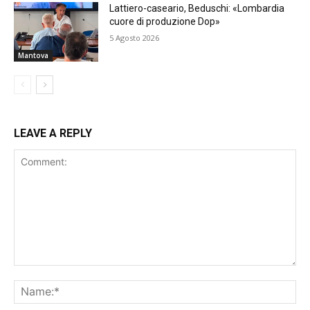
Lattiero-caseario, Beduschi: «Lombardia
cuore di produzione Dop»
5 Agosto 2026
Mantova
LEAVE A REPLY
Comment:
Na