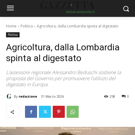
Home
Politica
Agricoltura, dalla Lombardia spinta al digestato
Politica
Agricoltura, dalla Lombardia
spinta al digestato
L’assessore regionale Alessandro Beduschi sostiene la
proposta del Governo per promuovere l’utilizzo del
digestato in Europa
By
redazione
31 Marzo 2026
258
0