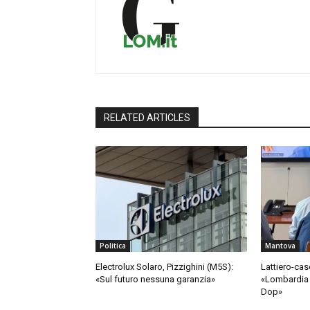
RELATED ARTICLES
Politica
Mantova
Electrolux Solaro, Pizzighini (M5S):
Lattiero-cas
«Sul futuro nessuna garanzia»
«Lombardia 
Dop»