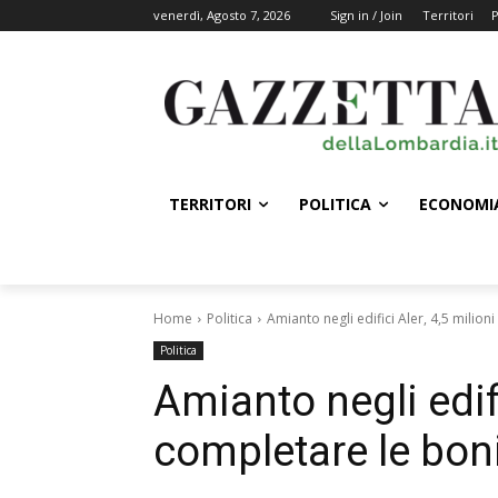
venerdì, Agosto 7, 2026
Sign in / Join
Territori
P
TERRITORI
POLITICA
ECONOMI
Home
Politica
Amianto negli edifici Aler, 4,5 milion
Politica
Amianto negli edifi
completare le bon