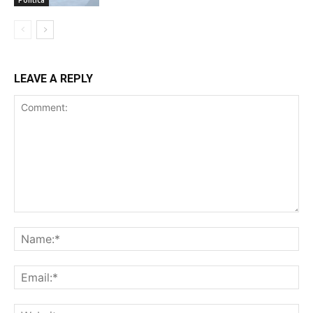
Politica
LEAVE A REPLY
Comment:
Na
Ema
Web