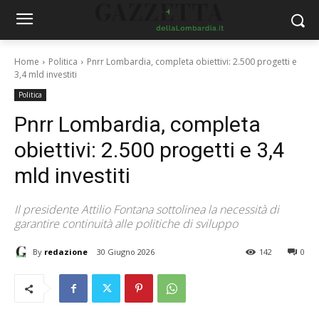
Home
Politica
Pnrr Lombardia, completa obiettivi: 2.500 progetti e
3,4 mld investiti
Politica
Pnrr Lombardia, completa
obiettivi: 2.500 progetti e 3,4
mld investiti
Il presidente Attilio Fontana sottolinea la necessità di
garantire continuità alle politiche di sviluppo
By
redazione
30 Giugno 2026
142
0