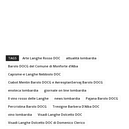
TAGS
Arte Langhe Rosso DOC
attualità lombardia
Barolo DOCG del Comune di Monforte d’Alba
Capisme-e Langhe Nebbiolo DOC
Ciabot Mentin Barolo DOCG e AereoplanServaj Barolo DOCG
enoteca lombardia
giornale on line lombardia
Il vino rosso delle Langhe
news lombardia
Pajana Barolo DOCG
Percristina Barolo DOCG
Trevigne Barbera D’Alba DOC
vino lombardia
Visadì Langhe Dolcetto DOC
Visadì Langhe Dolcetto DOC di Domenico Clerico