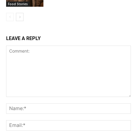
Food Stories
LEAVE A REPLY
Comment:
Na
Ema