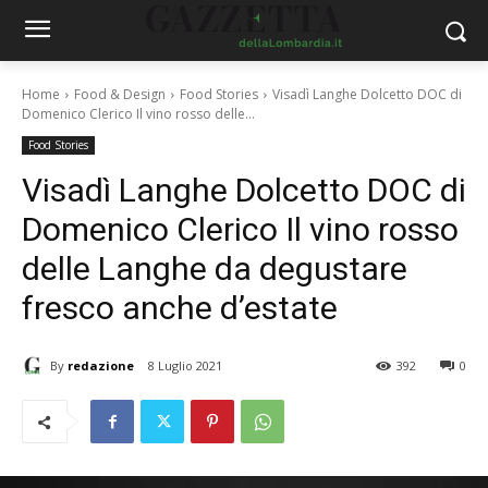
Home
Food & Design
Food Stories
Visadì Langhe Dolcetto DOC di
Domenico Clerico Il vino rosso delle...
Food Stories
Visadì Langhe Dolcetto DOC di
Domenico Clerico Il vino rosso
delle Langhe da degustare
fresco anche d’estate
By
redazione
8 Luglio 2021
392
0