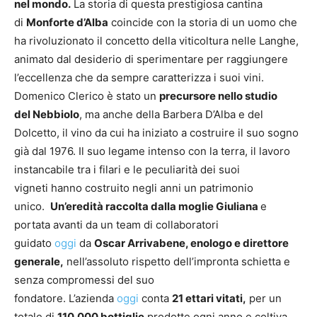
nel mondo.
La storia di questa prestigiosa cantina
di
Monforte d’Alba
coincide con la storia di un uomo che
ha rivoluzionato il concetto della viticoltura nelle Langhe,
animato dal desiderio di sperimentare per raggiungere
l’eccellenza che da sempre caratterizza i suoi vini.
Domenico Clerico è stato un
precursore nello studio
del Nebbiolo
, ma anche della Barbera D’Alba e del
Dolcetto, il vino da cui ha iniziato a costruire il suo sogno
già dal 1976. Il suo legame intenso con la terra, il lavoro
instancabile tra i filari e le peculiarità dei suoi
vigneti hanno costruito negli anni un patrimonio
unico.
Un’eredità raccolta dalla moglie Giuliana
e
portata avanti da un team di collaboratori
guidato
oggi
da
Oscar Arrivabene, enologo e direttore
generale,
nell’assoluto rispetto dell’impronta schietta e
senza compromessi del suo
fondatore. L’azienda
oggi
conta
21 ettari vitati,
per un
totale di
110.000 bottiglie
prodotte ogni anno e coltiva