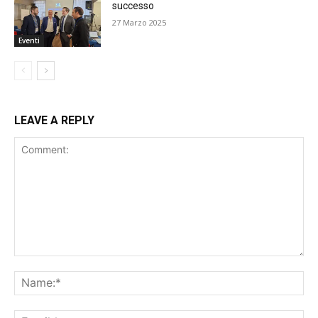
successo
27 Marzo 2025
Eventi
LEAVE A REPLY
Comment:
Na
Ema