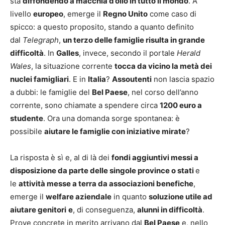
sta
diffondendo a macchia d’olio in tutto il mondo
. A
livello
europeo
, emerge il
Regno Unito
come caso di
spicco: a questo proposito, stando a quanto definito
dal
Telegraph
,
un terzo delle famiglie risulta in grande
difficoltà
. In
Galles
, invece, secondo il portale
Herald
Wales
, la situazione corrente
tocca da vicino la metà dei
nuclei famigliari
. E in
Italia
?
Assoutenti
non lascia spazio
a dubbi: le famiglie del
Bel Paese
, nel corso dell’anno
corrente, sono chiamate a spendere circa
1200 euro a
studente
. Ora una domanda sorge spontanea: è
possibile
aiutare le famiglie con iniziative mirate
?
La risposta è sì e, al di là dei
fondi aggiuntivi messi a
disposizione da parte delle singole province o stati
e
le
attività messe a terra da associazioni benefiche
,
emerge il
welfare aziendale
in quanto
soluzione utile ad
aiutare genitori
e
, di conseguenza,
alunni in difficoltà
.
Prove concrete in merito arrivano dal
Bel Paese
e, nello