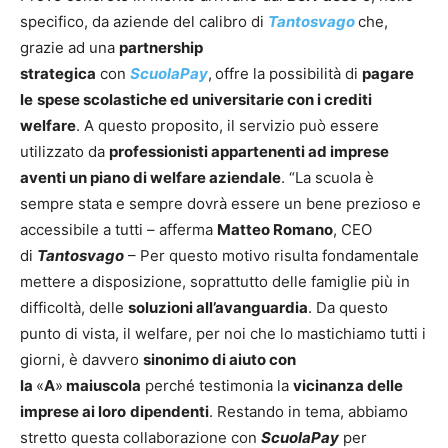
specifico, da aziende del calibro di
Tantosvago
che,
grazie ad una
partnership
strategica
con
ScuolaPay
,
offre la possibilità di
pagare
le
spese scolastiche ed universitarie con i crediti
welfare
. A questo proposito, il servizio può essere
utilizzato da
professionisti appartenenti ad imprese
aventi un piano di welfare aziendale
. “La scuola è
sempre stata e sempre dovrà essere un bene prezioso e
accessibile a tutti – afferma
Matteo Romano
, CEO
di
Tantosvago
– Per questo motivo risulta fondamentale
mettere a disposizione, soprattutto delle famiglie più in
difficoltà, delle
soluzioni all’avanguardia
. Da questo
punto di vista, il welfare, per noi che lo mastichiamo tutti i
giorni, è davvero
sinonimo di aiuto con
la
«
A
»
maiuscola
perché testimonia la
vicinanza delle
imprese ai loro
dipendenti
. Restando in tema, abbiamo
stretto questa collaborazione con
ScuolaPay
per