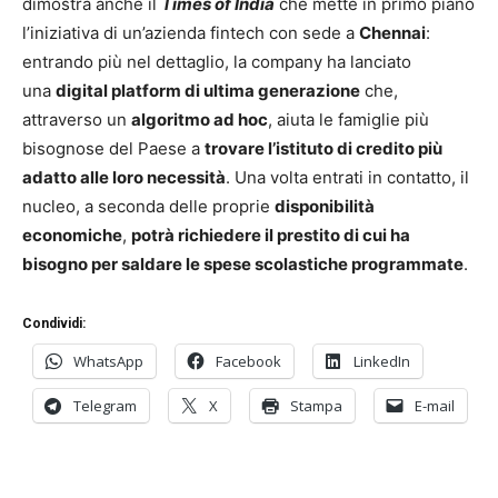
dimostra anche il
Times of India
che mette in primo piano
l’iniziativa di un’azienda fintech con sede a
Chennai
:
entrando più nel dettaglio, la company ha lanciato
una
digital platform di ultima generazione
che,
attraverso un
algoritmo ad hoc
, aiuta le famiglie più
bisognose del Paese a
trovare l’istituto di credito più
adatto alle loro necessità
. Una volta entrati in contatto, il
nucleo, a seconda delle proprie
disponibilità
economiche
,
potrà richiedere il prestito di cui ha
bisogno per saldare le spese scolastiche programmate
.
Condividi:
WhatsApp
Facebook
LinkedIn
Telegram
X
Stampa
E-mail