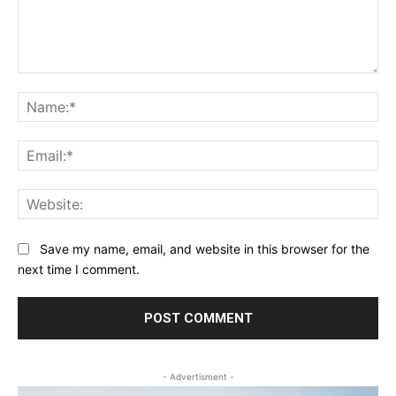
Comment:
Na
Ema
Web
Save my name, email, and website in this browser for the
next time I comment.
- Advertisment -