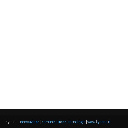
Kynetic |
innovazione
|
comunicazione
|
tecnologie
|
www.kynetic.it