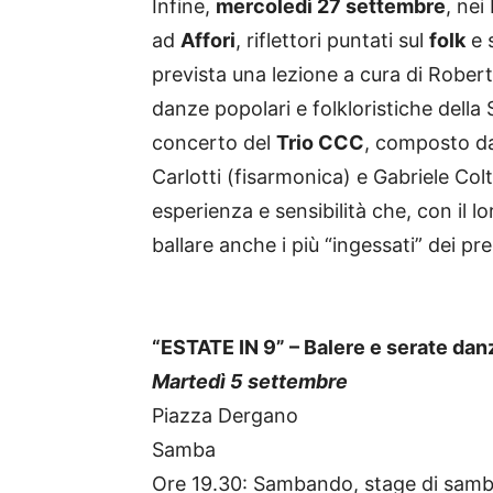
Infine,
mercoledì 27 settembre
, nei
ad
Affori
, riflettori puntati sul
folk
e 
prevista una lezione a cura di Robert
danze popolari e folkloristiche della
concerto del
Trio CCC
, composto da
Carlotti (fisarmonica) e Gabriele Col
esperienza e sensibilità che, con il l
ballare anche i più “ingessati” dei pre
“ESTATE IN 9” – Balere e serate dan
Martedì 5 settembre
Piazza Dergano
Samba
Ore 19.30: Sambando, stage di samba 