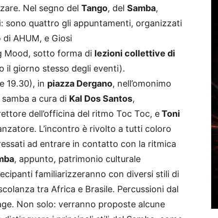
zare. Nel segno del
Tango
, del
Samba
,
i
: sono quattro gli appuntamenti, organizzati
co di AHUM, e Giosi
ng Mood
, sotto forma di
lezioni collettive di
co il giorno stesso degli eventi).
e 19.30), in
piazza Dergano
, nell’omonimo
i samba a cura di
Kal Dos Santos
,
ettore dell’officina del ritmo Toc Toc, e
Toni
nzatore. L’incontro è rivolto a tutti coloro
ssati ad entrare in contatto con la ritmica
mba
, appunto, patrimonio culturale
ecipanti familiarizzeranno con diversi stili di
scolanza tra Africa e Brasile. Percussioni dal
age. Non solo: verranno proposte alcune