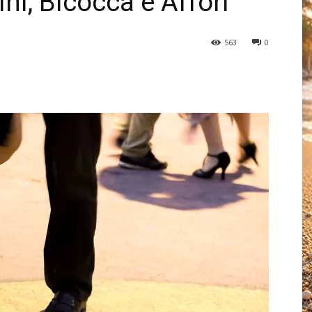
ni, Bicocca e Affori
563
0