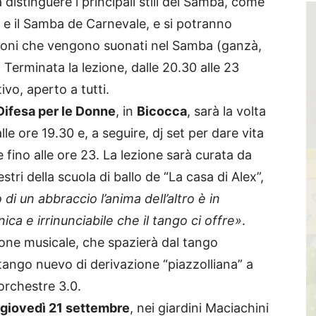
distinguere i principali stili del Samba, come
 e il Samba de Carnevale, e si potranno
ssioni che vengono suonati nel Samba (ganzà,
Terminata la lezione, dalle 20.30 alle 23
tivo, aperto a tutti.
Difesa per le Donne
, in
Bicocca
, sarà la volta
lle ore 19.30 e, a seguire, dj set per dare vita
 fino alle ore 23. La lezione sarà curata da
stri della scuola di ballo de “La casa di Alex”,
 di un abbraccio l’anima dell’altro è in
nica e irrinunciabile che il tango ci offre»
.
ione musicale, che spazierà dal tango
l tango nuevo di derivazione “piazzolliana” a
orchestre 3.0.
giovedì 21 settembre
, nei giardini Maciachini