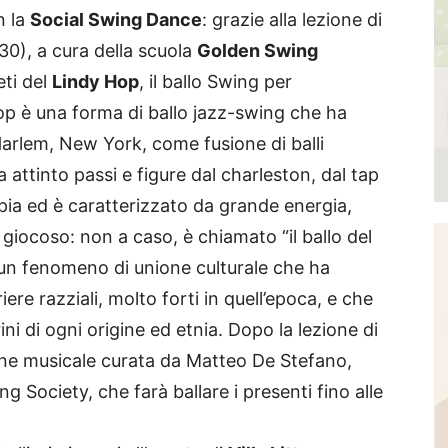
n la
Social Swing Dance
: grazie alla lezione di
30), a cura della scuola
Golden Swing
eti del
Lindy Hop
, il ballo Swing per
op è una forma di ballo jazz-swing che ha
Harlem, New York, come fusione di balli
 attinto passi e figure dal charleston, dal tap
ppia ed è caratterizzato da grande energia,
 giocoso: non a caso, è chiamato “il ballo del
to un fenomeno di unione culturale che ha
ere razziali, molto forti in quell’epoca, e che
ini di ogni origine ed etnia. Dopo la lezione di
one musicale curata da Matteo De Stefano,
 Society, che farà ballare i presenti fino alle