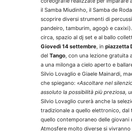
coreografie realizzate per imparare a 
il Samba Miudinho, il Samba de Roda
scoprire diversi strumenti di percu
pandeiro, tamburim, agogò e caxixi). 
circa, spazio al dj set e al ballo collet
Giovedì 14 settembre
, in
piazzetta 
del
Tango
, con una lezione gratuita a
a una milonga a cielo aperto e ballare
Silvio Lovaglio e Giaele Mainardi, mae
che spiegano:
«Ascoltare nel silenzio
assoluto la possibilità più preziosa, u
Silvio Lovaglio curerà anche la selez
tradizionale a quello elettronico, da
quello contemporaneo delle giovani 
Atmosfere molto diverse si vivranno