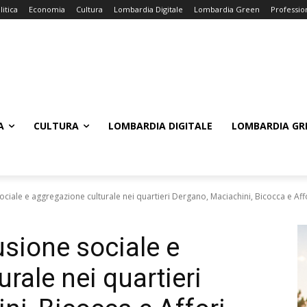
litica
Economia
Cultura
Lombardia Digitale
Lombardia Green
Professio
A
CULTURA
LOMBARDIA DIGITALE
LOMBARDIA GR
ociale e aggregazione culturale nei quartieri Dergano, Maciachini, Bicocca e Aff
usione sociale e
rale nei quartieri