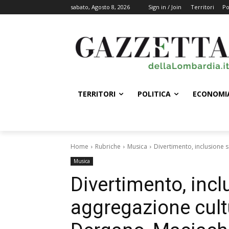
sabato, Agosto 8, 2026
Sign in / Join
Territori
Po
TERRITORI
POLITICA
ECONOMI
Home
Rubriche
Musica
Divertimento, inclusione s
Musica
Divertimento, incl
aggregazione cultu