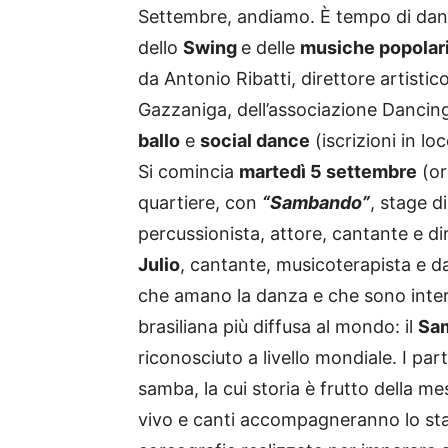
Settembre, andiamo. È tempo di dan
dello
Swing
e delle
musiche popolar
da Antonio Ribatti, direttore artisti
Gazzaniga,
dell’associazione Danci
ballo
e
social dance
(iscrizioni in lo
Si comincia
martedì 5 settembre
(or
quartiere, con
“Sambando”
, stage d
percussionista, attore, cantante e dir
Julio
, cantante, musicoterapista e da
che amano la danza e che sono intere
brasiliana più diffusa al mondo: il
Sa
riconosciuto a livello mondiale. I part
samba, la cui storia è frutto della me
vivo e canti accompagneranno lo st