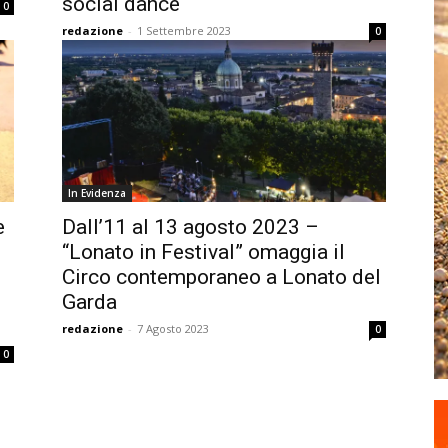
social dance
0
redazione
-
1 Settembre 2023
0
In Evidenza
e
Dall’11 al 13 agosto 2023 –
“Lonato in Festival” omaggia il
Circo contemporaneo a Lonato del
Garda
redazione
-
7 Agosto 2023
0
0