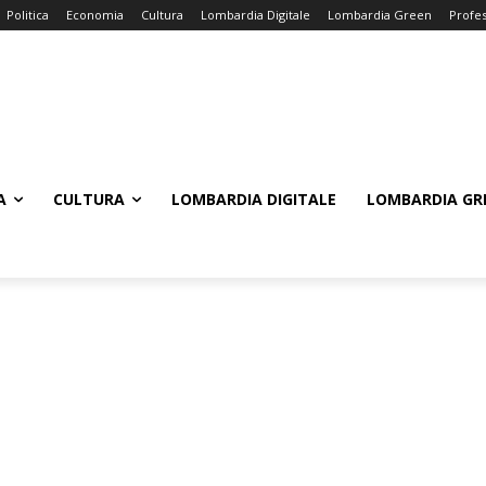
Politica
Economia
Cultura
Lombardia Digitale
Lombardia Green
Profes
A
CULTURA
LOMBARDIA DIGITALE
LOMBARDIA GR