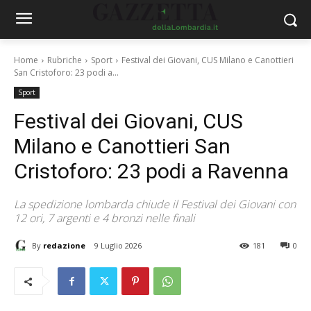
Home
Rubriche
Sport
Festival dei Giovani, CUS Milano e Canottieri
San Cristoforo: 23 podi a...
Sport
Festival dei Giovani, CUS
Milano e Canottieri San
Cristoforo: 23 podi a Ravenna
La spedizione lombarda chiude il Festival dei Giovani con
12 ori, 7 argenti e 4 bronzi nelle finali
By
redazione
9 Luglio 2026
181
0