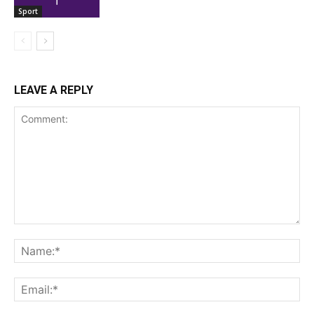
Sport
LEAVE A REPLY
Comment:
Na
Ema