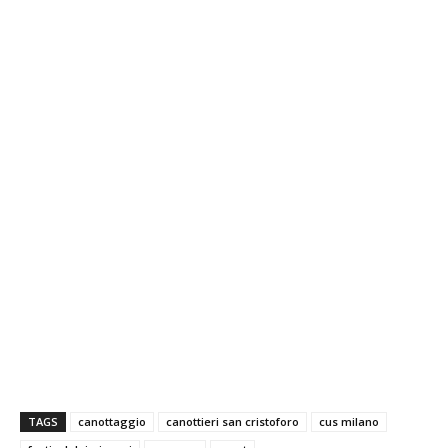
TAGS
canottaggio
canottieri san cristoforo
cus milano