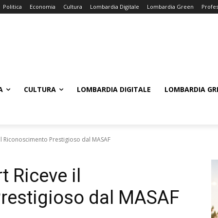
Politica
Economia
Cultura
Lombardia Digitale
Lombardia Green
Profes
A
CULTURA
LOMBARDIA DIGITALE
LOMBARDIA GR
 il Riconoscimento Prestigioso dal MASAF
t Riceve il
restigioso dal MASAF