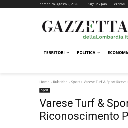
domenica, Agosto 9, 2026
Sign in / Join
Territori
TERRITORI
POLITICA
ECONOMI
Home
Rubriche
Sport
Varese Turf & Sport Riceve
Sport
Varese Turf & Spor
Riconoscimento P