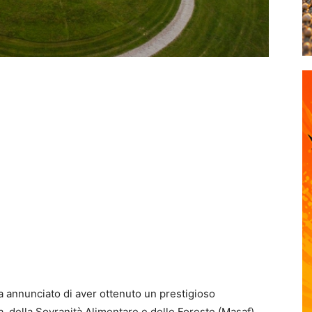
a annunciato di aver ottenuto un prestigioso
a, della Sovranità Alimentare e delle Foreste (Masaf)