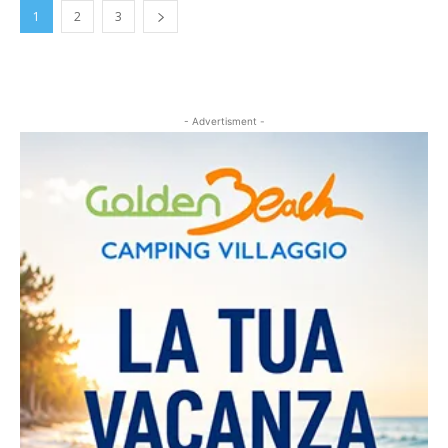
1
2
3
- Advertisment -