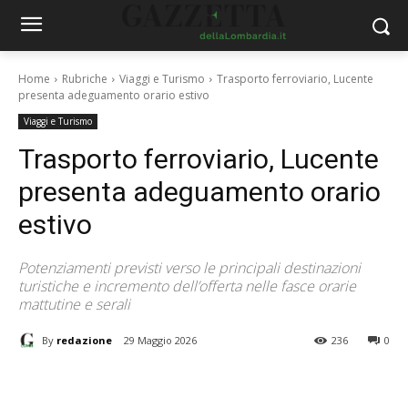
Home
Rubriche
Viaggi e Turismo
Trasporto ferroviario, Lucente
presenta adeguamento orario estivo
Viaggi e Turismo
Trasporto ferroviario, Lucente
presenta adeguamento orario
estivo
Potenziamenti previsti verso le principali destinazioni
turistiche e incremento dell’offerta nelle fasce orarie
mattutine e serali
By
redazione
29 Maggio 2026
236
0