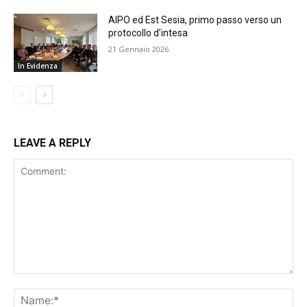
AIPO ed Est Sesia, primo passo verso un
protocollo d’intesa
21 Gennaio 2026
In Evidenza
LEAVE A REPLY
Comment:
Na