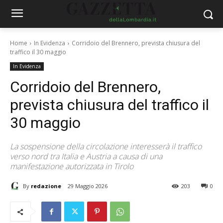
Home
In Evidenza
Corridoio del Brennero, prevista chiusura del
traffico il 30 maggio
In Evidenza
Corridoio del Brennero,
prevista chiusura del traffico il
30 maggio
La sospensione della circolazione interesserà il traffico
verso nord tra Italia e Austria a causa di una
manifestazione autorizzata in Tirolo
By
redazione
29 Maggio 2026
203
0