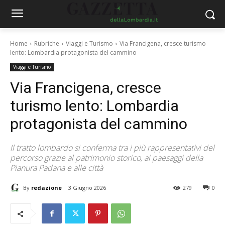
Home
Rubriche
Viaggi e Turismo
Via Francigena, cresce turismo
lento: Lombardia protagonista del cammino
Viaggi e Turismo
Via Francigena, cresce
turismo lento: Lombardia
protagonista del cammino
Il tratto lombardo si conferma tra i più rappresentativi del
percorso grazie al patrimonio storico, ai paesaggi della
Pianura Padana e alle città
By
redazione
3 Giugno 2026
279
0