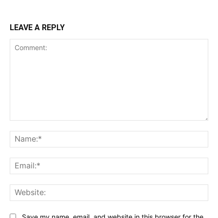
LEAVE A REPLY
Comment:
Na
Ema
Web
Save my name, email, and website in this browser for the