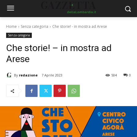
Home
Senza categoria
Che storie! - in mostra ad Arese
Senza categoria
Che storie! – in mostra ad
Arese
By
redazione
7 Aprile 2023
504
0