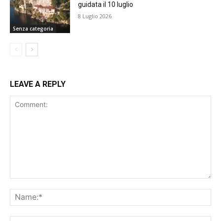
guidata il 10 luglio
8 Luglio 2026
Senza categoria
LEAVE A REPLY
Comment:
Na
Ema