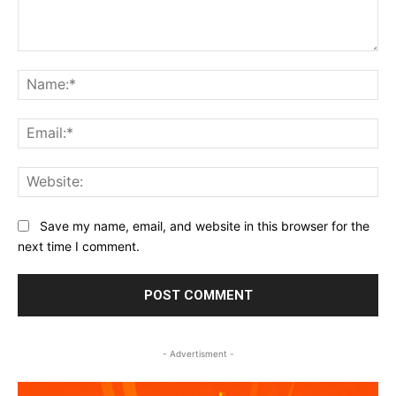
Comment:
Na
Ema
Web
Save my name, email, and website in this browser for the
next time I comment.
- Advertisment -