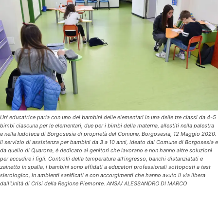
Un' educatrice parla con uno dei bambini delle elementari in una delle tre classi da 4-5
bimbi ciascuna per le elementari, due per i bimbi della materna, allestiti nella palestra
e nella ludoteca di Borgosesia di proprietà del Comune, Borgosesia, 12 Maggio 2020.
Il servizio di assistenza per bambini da 3 a 10 anni, ideato dal Comune di Borgosesia e
da quello di Quarona, è dedicato ai genitori che lavorano e non hanno altre soluzioni
per accudire i figli. Controlli della temperatura all'ingresso, banchi distanziatati e
zainetto in spalla, i bambini sono affidati a educatori professionali sottoposti a test
sierologico, in ambienti sanificati e con accorgimenti che hanno avuto il via libera
dall'Unità di Crisi della Regione Piemonte. ANSA/ ALESSANDRO DI MARCO