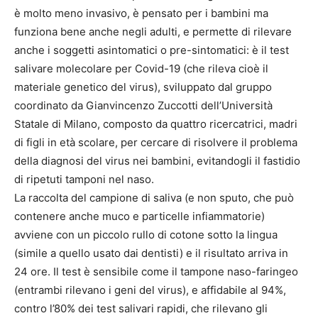
è molto meno invasivo, è pensato per i bambini ma
funziona bene anche negli adulti, e permette di rilevare
anche i soggetti asintomatici o pre-sintomatici: è il test
salivare molecolare per Covid-19 (che rileva cioè il
materiale genetico del virus), sviluppato dal gruppo
coordinato da Gianvincenzo Zuccotti dell’Università
Statale di Milano, composto da quattro ricercatrici, madri
di figli in età scolare, per cercare di risolvere il problema
della diagnosi del virus nei bambini, evitandogli il fastidio
di ripetuti tamponi nel naso.
La raccolta del campione di saliva (e non sputo, che può
contenere anche muco e particelle infiammatorie)
avviene con un piccolo rullo di cotone sotto la lingua
(simile a quello usato dai dentisti) e il risultato arriva in
24 ore. Il test è sensibile come il tampone naso-faringeo
(entrambi rilevano i geni del virus), e affidabile al 94%,
contro l’80% dei test salivari rapidi, che rilevano gli