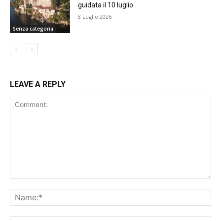
guidata il 10 luglio
8 Luglio 2026
Senza categoria
LEAVE A REPLY
Comment:
Na
Ema