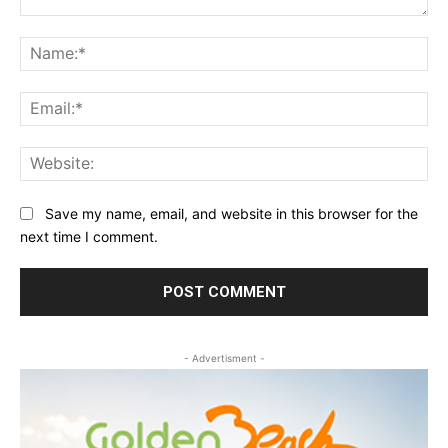
Comment:
Na
Ema
Web
Save my name, email, and website in this browser for the
next time I comment.
- Advertisment -