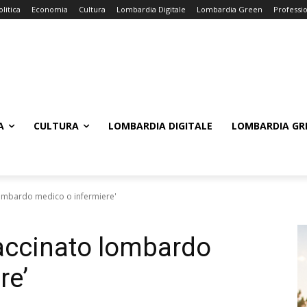
olitica
Economia
Cultura
Lombardia Digitale
Lombardia Green
Professi
A
CULTURA
LOMBARDIA DIGITALE
LOMBARDIA GR
lombardo medico o infermiere'
accinato lombardo
re’