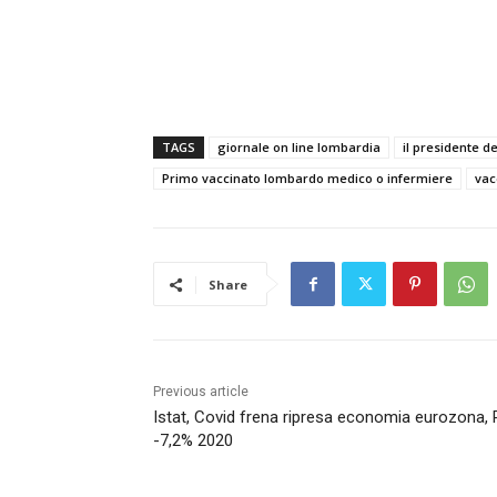
TAGS
giornale on line lombardia
il presidente d
Primo vaccinato lombardo medico o infermiere
vac
Share
Previous article
Istat, Covid frena ripresa economia eurozona, P
-7,2% 2020