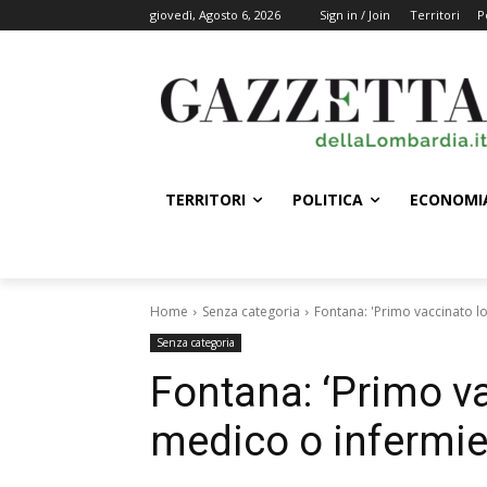
giovedì, Agosto 6, 2026
Sign in / Join
Territori
P
TERRITORI
POLITICA
ECONOMI
Home
Senza categoria
Fontana: 'Primo vaccinato 
Senza categoria
Fontana: ‘Primo v
medico o infermie