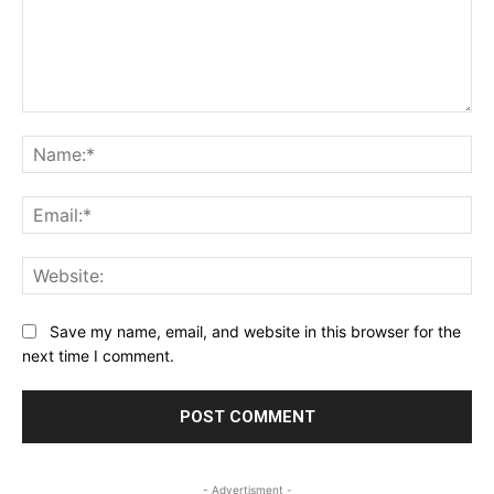
Comment:
Na
Ema
Web
Save my name, email, and website in this browser for the
next time I comment.
- Advertisment -