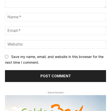
Comment:
Na
Ema
Web
Save my name, email, and website in this browser for the
next time I comment.
- Advertisment -