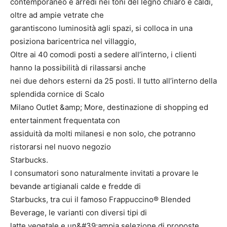
contemporaneo e arredi nei toni del legno chiaro e caldi,
oltre ad ampie vetrate che
garantiscono luminosità agli spazi, si colloca in una
posiziona baricentrica nel villaggio,
Oltre ai 40 comodi posti a sedere all’interno, i clienti
hanno la possibilità di rilassarsi anche
nei due dehors esterni da 25 posti. Il tutto all’interno della
splendida cornice di Scalo
Milano Outlet &amp; More, destinazione di shopping ed
entertainment frequentata con
assiduità da molti milanesi e non solo, che potranno
ristorarsi nel nuovo negozio
Starbucks.
I consumatori sono naturalmente invitati a provare le
bevande artigianali calde e fredde di
Starbucks, tra cui il famoso Frappuccino® Blended
Beverage, le varianti con diversi tipi di
latte vegetale e un&#39;ampia selezione di proposte