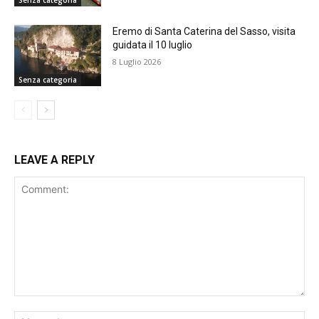
Senza categoria
Eremo di Santa Caterina del Sasso, visita
guidata il 10 luglio
8 Luglio 2026
Senza categoria
LEAVE A REPLY
Comment:
Na