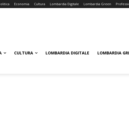
olitica
Economia
Cultura
Lombardia Digitale
Lombardia Green
Professi
A
CULTURA
LOMBARDIA DIGITALE
LOMBARDIA GR