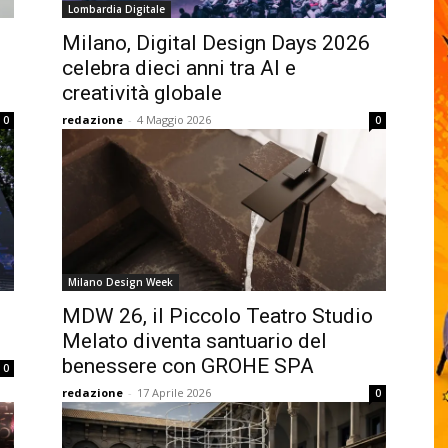
Lombardia Digitale
Milano, Digital Design Days 2026
celebra dieci anni tra AI e
creatività globale
redazione
-
4 Maggio 2026
0
0
Milano Design Week
MDW 26, il Piccolo Teatro Studio
Melato diventa santuario del
benessere con GROHE SPA
0
redazione
-
17 Aprile 2026
0