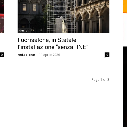
design
Fuorisalone, in Statale
l’installazione “senzaFINE”
redazione
-
14 Aprile 2026
0
0
Page 1 of 3