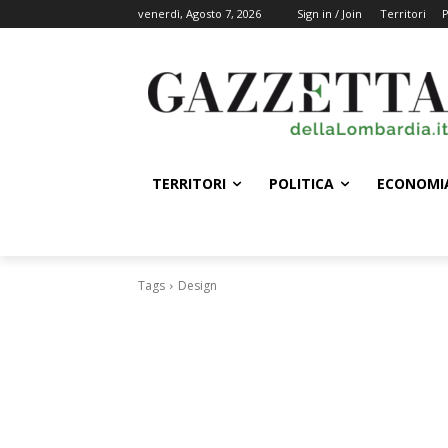
venerdì, Agosto 7, 2026
Sign in / Join
Territori
P
TERRITORI
POLITICA
ECONOMI
Tags
Design