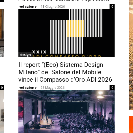
redazione
-
11 Giugno 2026
0
design
Il report “(Eco) Sistema Design
Milano” del Salone del Mobile
vince il Compasso d’Oro ADI 2026
redazione
-
25 Maggio 2026
0
0