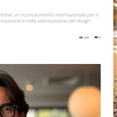
e riceve un riconoscimento internazionale per il
novazione e nella valorizzazione del design
243
0