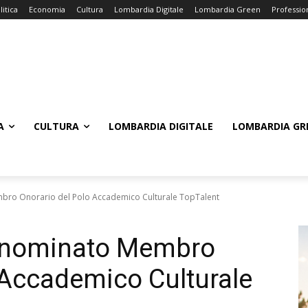
litica
Economia
Cultura
Lombardia Digitale
Lombardia Green
Professio
A
CULTURA
LOMBARDIA DIGITALE
LOMBARDIA GR
bro Onorario del Polo Accademico Culturale TopTalent
a nominato Membro
 Accademico Culturale