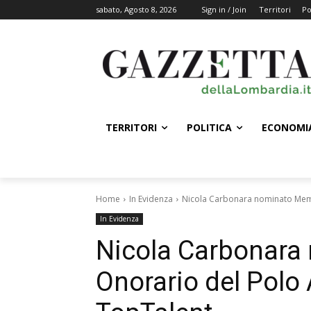
sabato, Agosto 8, 2026
Sign in / Join
Territori
Po
TERRITORI
POLITICA
ECONOMI
Home
In Evidenza
Nicola Carbonara nominato Mem
In Evidenza
Nicola Carbonar
Onorario del Polo