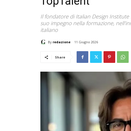
TopTalent
Il fondatore di Italian Design Institut
suo impegno nella formazione, nell’in
italiano
By
redazione
11 Giugno 2026
Share