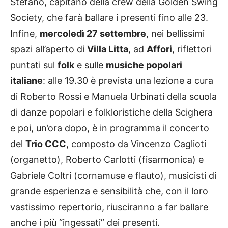
Stefano, capitano della crew della Golden Swing
Society, che farà ballare i presenti fino alle 23.
Infine,
mercoledì 27 settembre
, nei bellissimi
spazi all’aperto di
Villa Litta
, ad
Affori
, riflettori
puntati sul
folk
e sulle
musiche popolari
italiane
: alle 19.30 è prevista una lezione a cura
di Roberto Rossi e Manuela Urbinati della scuola
di danze popolari e folkloristiche della Scighera
e poi, un’ora dopo, è in programma il concerto
del
Trio CCC
, composto da Vincenzo Caglioti
(organetto), Roberto Carlotti (fisarmonica) e
Gabriele Coltri (cornamuse e flauto), musicisti di
grande esperienza e sensibilità che, con il loro
vastissimo repertorio, riusciranno a far ballare
anche i più “ingessati” dei presenti.