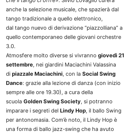
che il tango ci offre»
. Silvio Lovaglio curerà
anche la selezione musicale, che spazierà dal
tango tradizionale a quello elettronico,
dal tango nuevo di derivazione “piazzolliana” a
quello contemporaneo delle giovani orchestre
3.0.
Atmosfere molto diverse si vivranno
giovedì 21
settembre
, nei giardini Maciachini Valassina
di
piazzale Maciachini
, con la
Social Swing
Dance
: grazie alla lezione di danza (con inizio
sempre alle ore 19.30), a cura della
scuola
Golden Swing Society
, si potranno
imparare i segreti del
Lindy Hop
, il ballo Swing
per antonomasia. Com’è noto, il Lindy Hop è
una forma di ballo jazz-swing che ha avuto