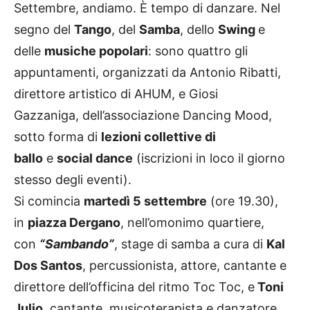
Settembre, andiamo. È tempo di danzare. Nel
segno del
Tango
, del
Samba
, dello
Swing
e
delle
musiche popolari
: sono quattro gli
appuntamenti, organizzati da Antonio Ribatti,
direttore artistico di AHUM, e Giosi
Gazzaniga,
dell’associazione Dancing Mood
,
sotto forma di
lezioni collettive di
ballo
e
social dance
(iscrizioni in loco il giorno
stesso degli eventi).
Si comincia
martedì 5 settembre
(ore 19.30),
in
piazza Dergano
, nell’omonimo quartiere,
con
“Sambando”
, stage di samba a cura di
Kal
Dos Santos
, percussionista, attore, cantante e
direttore dell’officina del ritmo Toc Toc, e
Toni
Julio
, cantante, musicoterapista e danzatore.