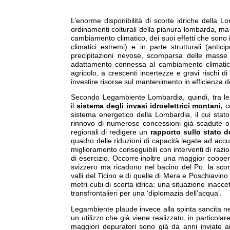
L’enorme disponibilità di scorte idriche della L
ordinamenti colturali della pianura lombarda, m
cambiamento climatico, dei suoi effetti che sono 
climatici estremi) e in parte strutturali (anti
precipitazioni nevose, scomparsa delle masse 
adattamento connessa al cambiamento climatico s
agricolo, a crescenti incertezze e gravi rischi 
investire risorse sul mantenimento in efficienza de
Secondo Legambiente Lombardia, quindi, tra le pr
il
sistema degli invasi idroelettrici montani,
c
sistema energetico della Lombardia, il cui stato
rinnovo di numerose concessioni già scadute 
regionali di redigere un
rapporto sullo stato de
quadro delle riduzioni di capacità legate ad accu
miglioramento conseguibili con interventi di razi
di esercizio. Occorre inoltre una maggior coopera
svizzero ma ricadono nel bacino del Po: la sco
valli del Ticino e di quelle di Mera e Poschiavino
metri cubi di scorta idrica: una situazione inacce
transfrontalieri per una ‘diplomazia dell’acqua’.
Legambiente plaude invece alla spinta sancita ne
un utilizzo che già viene realizzato, in particola
maggiori depuratori sono già da anni inviate ai 