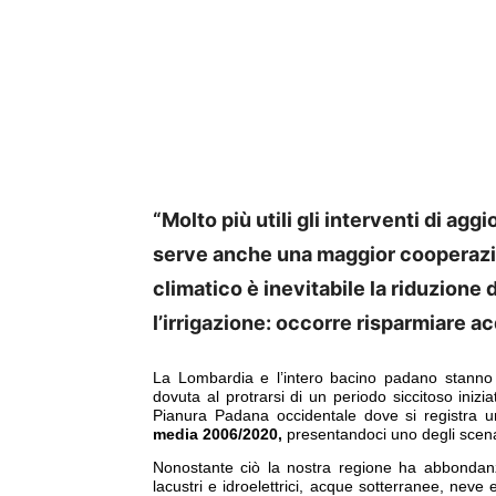
“Molto più utili gli interventi di agg
serve anche una maggior cooperazio
climatico è inevitabile la riduzione 
l’irrigazione: occorre risparmiare a
La Lombardia e l’intero bacino padano stanno a
dovuta al protrarsi di un periodo siccitoso iniz
Pianura Padana occidentale dove si registra un
media 2006/2020,
presentandoci uno degli scenar
Nonostante ciò la nostra regione ha abbondanza 
lacustri e idroelettrici, acque sotterranee, neve