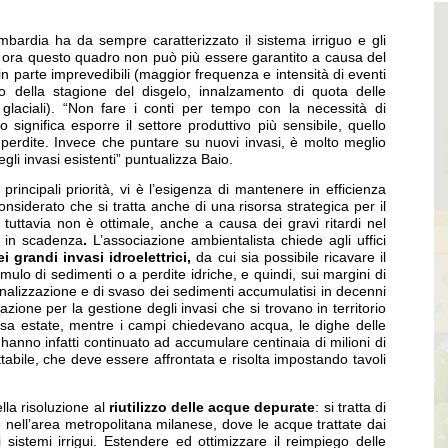
ombardia ha da sempre caratterizzato il sistema irriguo e gli
a ora questo quadro non può più essere garantito a causa del
in parte imprevedibili (maggior frequenza e intensità di eventi
cipo della stagione del disgelo, innalzamento di quota delle
glaciali). “Non fare i conti per tempo con la necessità di
ignifica esporre il settore produttivo più sensibile, quello
di perdite. Invece che puntare su nuovi invasi, è molto meglio
gli invasi esistenti” puntualizza Baio.
incipali priorità, vi è l’esigenza di mantenere in efficienza
onsiderato che si tratta anche di una risorsa strategica per il
 tuttavia non è ottimale, anche a causa dei gravi ritardi nel
o in scadenza
.
L’associazione ambientalista chiede agli uffici
i grandi invasi idroelettrici,
da cui sia possibile ricavare il
mulo di sedimenti o a perdite idriche, e quindi, sui margini di
onalizzazione e di svaso dei sedimenti accumulatisi in decenni
zione per la gestione degli invasi che si trovano in territorio
rsa estate, mentre i campi chiedevano acqua, le dighe delle
 hanno infatti continuato ad accumulare centinaia di milioni di
ttabile, che deve essere affrontata e risolta impostando tavoli
lla risoluzione al
riutilizzo delle acque depurate
: si tratta di
re nell’area metropolitana milanese, dove le acque trattate dai
sistemi irrigui. Estendere ed ottimizzare il reimpiego delle