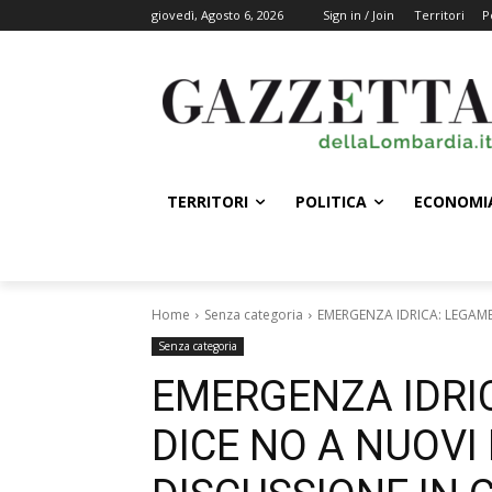
giovedì, Agosto 6, 2026
Sign in / Join
Territori
P
TERRITORI
POLITICA
ECONOMI
Home
Senza categoria
EMERGENZA IDRICA: LEGAMBI
Senza categoria
EMERGENZA IDRI
DICE NO A NUOVI 