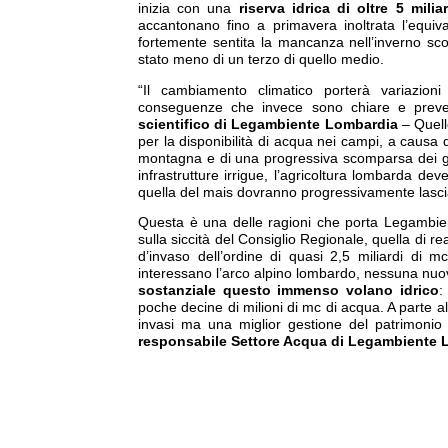
inizia con una
riserva idrica di oltre 5 mili
accantonano fino a primavera inoltrata l’equiva
fortemente sentita la mancanza nell’inverno sc
stato meno di un terzo di quello medio.
“Il cambiamento climatico porterà variazioni
conseguenze che invece sono chiare e preve
scientifico di Legambiente Lombardia
– Quell
per la disponibilità di acqua nei campi, a causa
montagna e di una progressiva scomparsa dei ghia
infrastrutture irrigue, l’agricoltura lombarda d
quella del mais dovranno progressivamente lascia
Questa è una delle ragioni che porta Legambiente
sulla siccità del Consiglio Regionale, quella di r
d’invaso dell’ordine di quasi 2,5 miliardi di mc
interessano l’arco alpino lombardo, nessuna nu
sostanziale questo immenso volano idrico
:
poche decine di milioni di mc di acqua. A parte 
invasi ma una miglior gestione del patrimonio d
responsabile Settore Acqua di Legambiente 