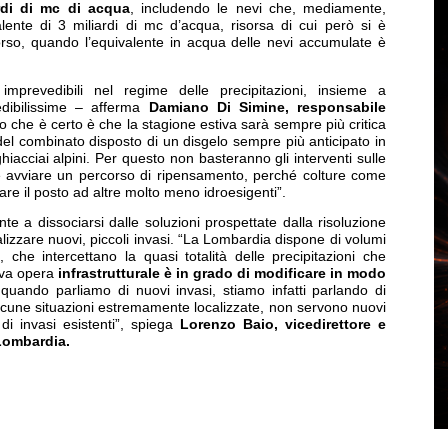
ardi di mc di acqua
, includendo le nevi che, mediamente,
lente di 3 miliardi di mc d’acqua, risorsa di cui però si è
orso, quando l’equivalente in acqua delle nevi accumulate è
 imprevedibili nel regime delle precipitazioni, insieme a
dibilissime – afferma
Damiano Di Simine, responsabile
o che è certo è che la stagione estiva sarà sempre più critica
 del combinato disposto di un disgelo sempre più anticipato in
cciai alpini. Per questo non basteranno gli interventi sulle
eve avviare un percorso di ripensamento, perché colture come
re il posto ad altre molto meno idroesigenti”.
 a dissociarsi dalle soluzioni prospettate dalla risoluzione
ealizzare nuovi, piccoli invasi. “La Lombardia dispone di volumi
, che intercettano la quasi totalità delle precipitazioni che
ova opera
infrastrutturale è in grado di modificare in modo
 quando parliamo di nuovi invasi, stiamo infatti parlando di
alcune situazioni estremamente localizzate, non servono nuovi
i invasi esistenti”,
spiega
Lorenzo Baio, vicedirettore e
Lombardia.