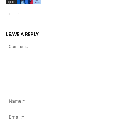
Sport
LEAVE A REPLY
Comment:
Na
Ema