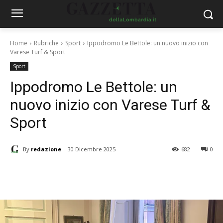
Home
Rubriche
Sport
Ippodromo Le Bettole: un nuovo inizio con
Varese Turf & Sport
Sport
Ippodromo Le Bettole: un
nuovo inizio con Varese Turf &
Sport
By
redazione
30 Dicembre 2025
682
0