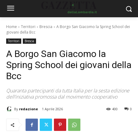
Home
Territori
Brescia
A Borgo San Giacomo la Spring School dei
giovani della Bcc
Territori
Brescia
A Borgo San Giacomo la
Spring School dei giovani della
Bcc
Quaranta partecipanti da tutta Italia per la sesta edizione
dell’iniziativa promossa dal movimento cooperativo
By
redazione
1 Aprile 2026
400
0