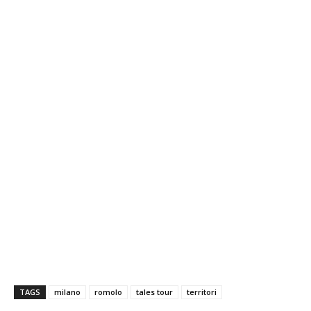
TAGS
milano
romolo
tales tour
territori