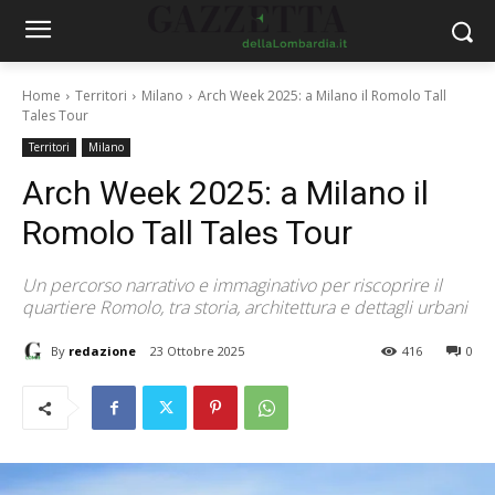
Home
Territori
Milano
Arch Week 2025: a Milano il Romolo Tall
Tales Tour
Territori
Milano
Arch Week 2025: a Milano il
Romolo Tall Tales Tour
Un percorso narrativo e immaginativo per riscoprire il
quartiere Romolo, tra storia, architettura e dettagli urbani
By
redazione
23 Ottobre 2025
416
0