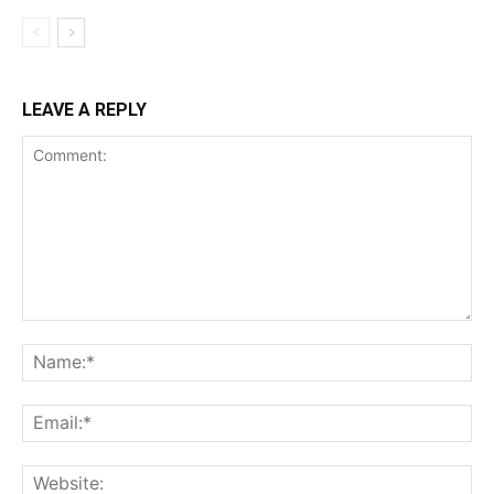
LEAVE A REPLY
Comment:
Na
Ema
Web