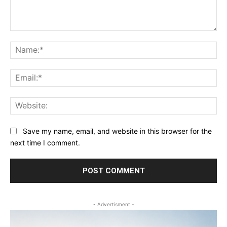
Comment:
Na
Ema
Web
Save my name, email, and website in this browser for the
next time I comment.
- Advertisment -