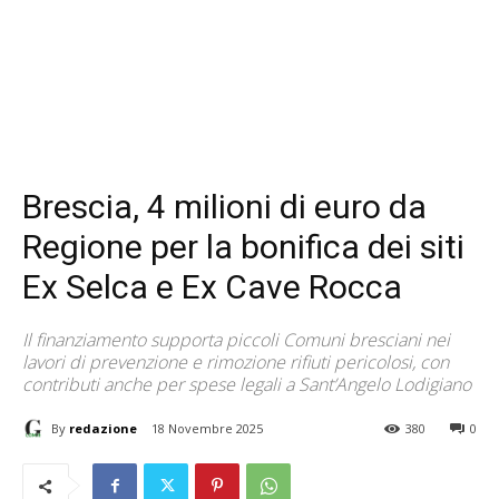
Brescia, 4 milioni di euro da
Regione per la bonifica dei siti
Ex Selca e Ex Cave Rocca
Il finanziamento supporta piccoli Comuni bresciani nei
lavori di prevenzione e rimozione rifiuti pericolosi, con
contributi anche per spese legali a Sant’Angelo Lodigiano
By
redazione
18 Novembre 2025
380
0