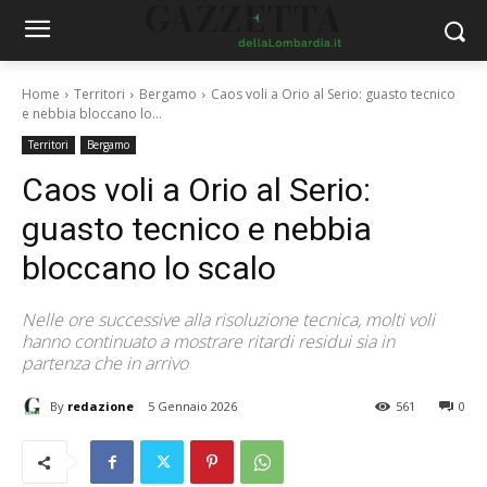
Home
Territori
Bergamo
Caos voli a Orio al Serio: guasto tecnico
e nebbia bloccano lo...
Territori
Bergamo
Caos voli a Orio al Serio:
guasto tecnico e nebbia
bloccano lo scalo
Nelle ore successive alla risoluzione tecnica, molti voli
hanno continuato a mostrare ritardi residui sia in
partenza che in arrivo
By
redazione
5 Gennaio 2026
561
0