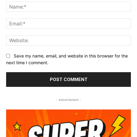
Na
Ema
Web
Save my name, email, and website in this browser for the
next time I comment.
- Advertisment -