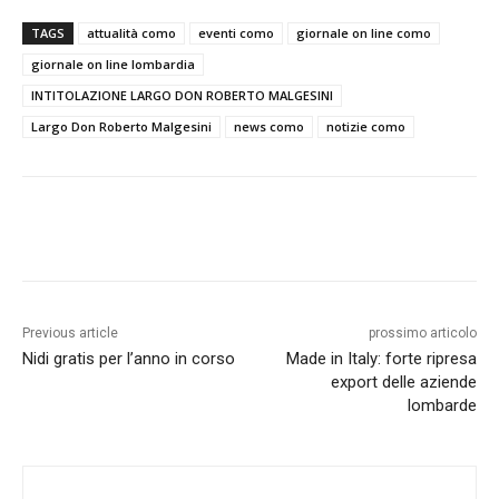
TAGS
attualità como
eventi como
giornale on line como
giornale on line lombardia
INTITOLAZIONE LARGO DON ROBERTO MALGESINI
Largo Don Roberto Malgesini
news como
notizie como
Previous article
prossimo articolo
Nidi gratis per l’anno in corso
Made in Italy: forte ripresa
export delle aziende
lombarde