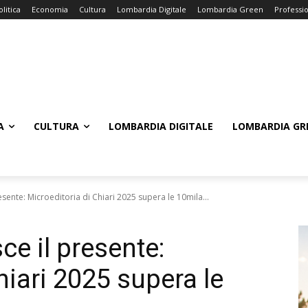
olitica
Economia
Cultura
Lombardia Digitale
Lombardia Green
Professi
A
CULTURA
LOMBARDIA DIGITALE
LOMBARDIA GR
esente: Microeditoria di Chiari 2025 supera le 10mila...
ce il presente:
hiari 2025 supera le