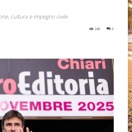
one, cultura e impegno civile
240
0