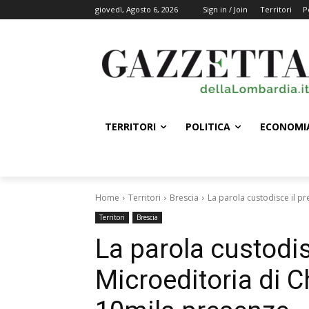
giovedì, Agosto 6, 2026
Sign in / Join
Territori
P
TERRITORI
POLITICA
ECONOMI
Home
Territori
Brescia
La parola custodisce il pr
Territori
Brescia
La parola custodis
Microeditoria di C