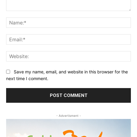
Comment:
Na
Ema
Web
Save my name, email, and website in this browser for the
next time I comment.
- Advertisment -