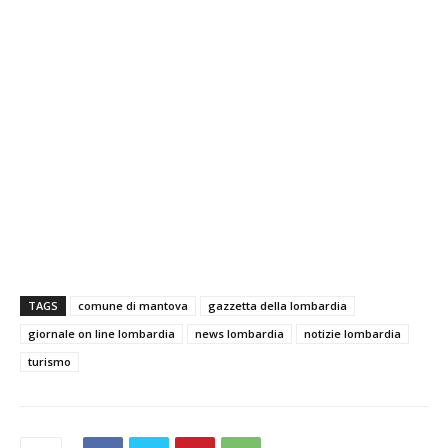
TAGS
comune di mantova
gazzetta della lombardia
giornale on line lombardia
news lombardia
notizie lombardia
turismo