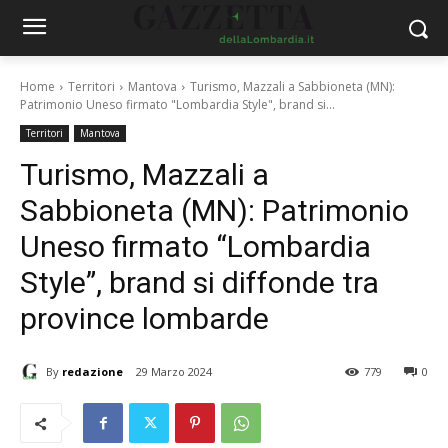
Home
Territori
Mantova
Turismo, Mazzali a Sabbioneta (MN):
Patrimonio Uneso firmato "Lombardia Style", brand si...
Territori
Mantova
Turismo, Mazzali a
Sabbioneta (MN): Patrimonio
Uneso firmato “Lombardia
Style”, brand si diffonde tra
province lombarde
By
redazione
29 Marzo 2024
779
0