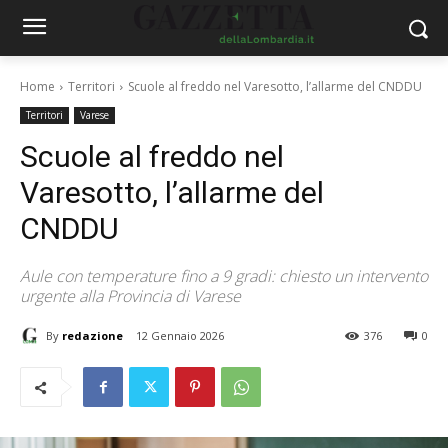
Home
Territori
Scuole al freddo nel Varesotto, l’allarme del CNDDU
Territori
Varese
Scuole al freddo nel
Varesotto, l’allarme del
CNDDU
Aule con temperature fino a 9 gradi: chiesto un intervento
urgente alla Provincia di Varese
By
redazione
12 Gennaio 2026
376
0