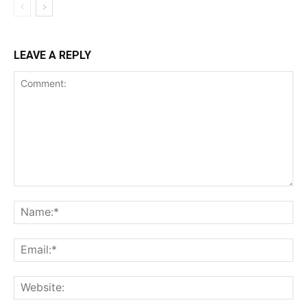
LEAVE A REPLY
Comment:
Na
Ema
Web