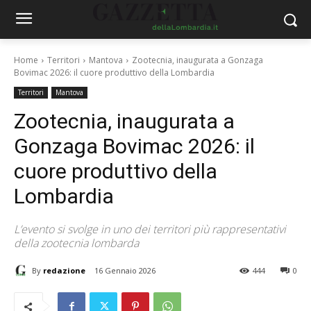
Home
Territori
Mantova
Zootecnia, inaugurata a Gonzaga
Bovimac 2026: il cuore produttivo della Lombardia
Territori
Mantova
Zootecnia, inaugurata a
Gonzaga Bovimac 2026: il
cuore produttivo della
Lombardia
L’evento si svolge in uno dei territori più rappresentativi
della zootecnia lombarda
By
redazione
16 Gennaio 2026
444
0