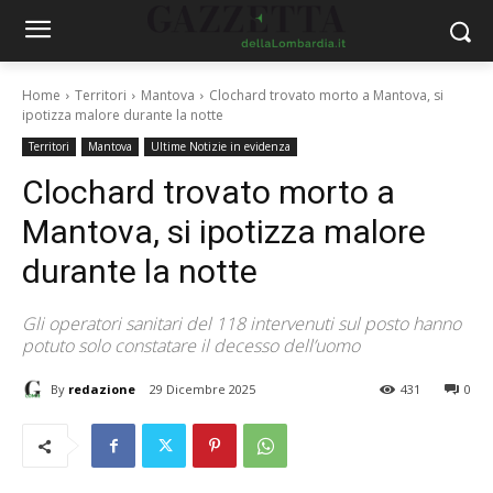
Home
Territori
Mantova
Clochard trovato morto a Mantova, si
ipotizza malore durante la notte
Territori
Mantova
Ultime Notizie in evidenza
Clochard trovato morto a
Mantova, si ipotizza malore
durante la notte
Gli operatori sanitari del 118 intervenuti sul posto hanno
potuto solo constatare il decesso dell’uomo
By
redazione
29 Dicembre 2025
431
0