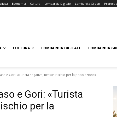
olitica
Economia
Cultura
Lombardia Digitale
Lombardia Green
Professi
A
CULTURA
LOMBARDIA DIGITALE
LOMBARDIA GR
aso e Gori: «Turista negativo, nessun rischio per la popolazione»
aso e Gori: «Turista
ischio per la