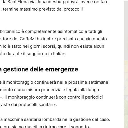
 da Sant’Elena via Johannesburg dovrà invece restare
o, termine massimo previsto dai protocolli
britannico è completamente asintomatico e tutti gli
irettore del CeReMi ha inoltre precisato che «in questo
o è stato nei giorni scorsi, quindi non esiste alcun
o durante il soggiorno in Italia».
lla gestione delle emergenze
e il monitoraggio continuerà nelle prossime settimane
amento è una misura prudenziale legata alla lunga
–. Il monitoraggio continuerà con controlli periodici
iste dai protocolli sanitari».
lla macchina sanitaria lombarda nella gestione del caso.
ore siamo riusciti a rintracciare il soggetto,