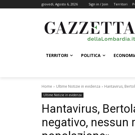
giovedì, Agosto 6, 2026
Sign in / Join
Territori
P
TERRITORI
POLITICA
ECONOMI
Home
Ultime Notizie in evidenza
Hantavirus, Bertol
Ultime Notizie in evidenza
Hantavirus, Bertol
negativo, nessun r