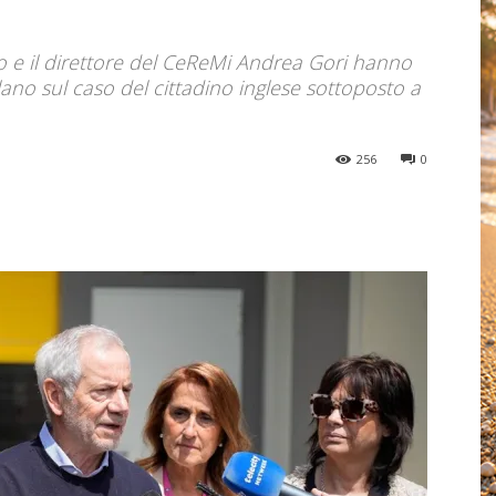
o e il direttore del CeReMi Andrea Gori hanno
lano sul caso del cittadino inglese sottoposto a
256
0