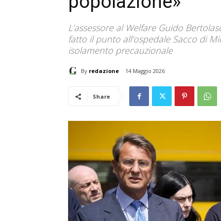
popolazione»
L’assessore al Welfare Guido Bertolas
fatto il punto all’ospedale Sacco di Mi
isolamento precauzionale
By
redazione
14 Maggio 2026
Share