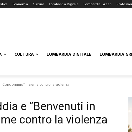
litica
Economia
Cultura
Lombardia Digitale
Lombardia Green
Professio
A
CULTURA
LOMBARDIA DIGITALE
LOMBARDIA GR
in Condominio" insieme contro la violenza
dia e “Benvenuti in
me contro la violenza