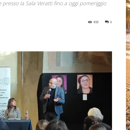
le presso la Sala Veratti fino a oggi pomeriggio
459
0