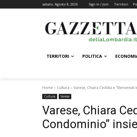
sabato, Agosto 8, 2026
Sign in / Join
Territori
Po
TERRITORI
POLITICA
ECONOMI
Home
Cultura
Varese, Chiara Ceddia e "Benvenuti 
Cultura
Varese
Varese, Chiara Ced
Condominio” insie