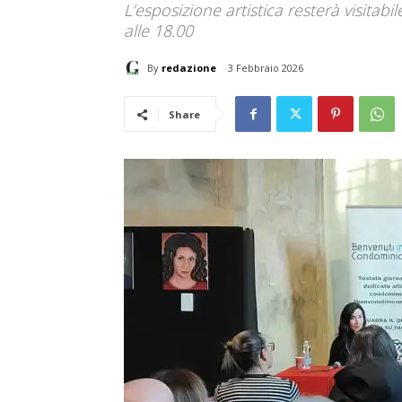
L’esposizione artistica resterà visitabi
alle 18.00
By
redazione
3 Febbraio 2026
Share