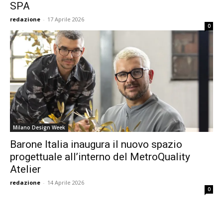
SPA
redazione
-
17 Aprile 2026
0
Milano Design Week
Barone Italia inaugura il nuovo spazio
progettuale all’interno del MetroQuality
Atelier
redazione
-
14 Aprile 2026
0