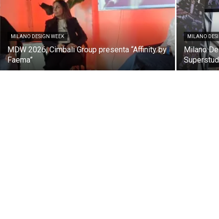
MILANO DESIGN WEEK
MILANO DES
MDW 2026, Cimbali Group presenta “Affinity by
Milano De
Faema”
Superstud