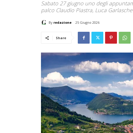
Sabato 27 giugno uno degli appuntamen
palco Claudio Piastra, Luca Garlaschel
By
redazione
25 Giugno 2026
Share