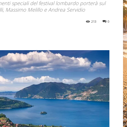
ti speciali del festival lombardo porterà sul
li, Massimo Melillo e Andrea Servidio
213
0