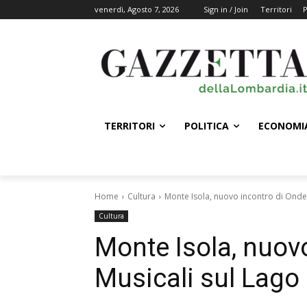
venerdì, Agosto 7, 2026
Sign in / Join
Territori
P
TERRITORI
POLITICA
ECONOMI
Home
Cultura
Monte Isola, nuovo incontro di Onde 
Cultura
Monte Isola, nuov
Musicali sul Lago 