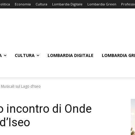
olitica
Economia
Cultura
Lombardia Digitale
Lombardia Green
Professi
A
CULTURA
LOMBARDIA DIGITALE
LOMBARDIA GR
Musicali sul Lago d’Iseo
o incontro di Onde
d’Iseo