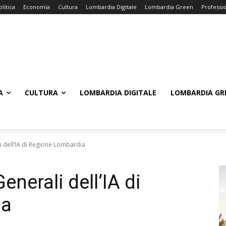
olitica
Economia
Cultura
Lombardia Digitale
Lombardia Green
Professi
A
CULTURA
LOMBARDIA DIGITALE
LOMBARDIA GR
li dell’IA di Regione Lombardia
enerali dell’IA di
ia