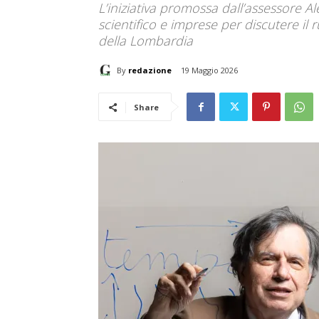
L’iniziativa promossa dall’assessore A
scientifico e imprese per discutere il 
della Lombardia
By
redazione
19 Maggio 2026
Share