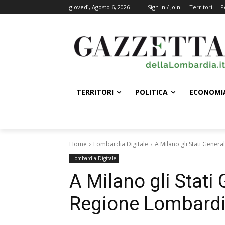
giovedì, Agosto 6, 2026
Sign in / Join
Territori
P
TERRITORI
POLITICA
ECONOMI
Home
Lombardia Digitale
A Milano gli Stati Genera
Lombardia Digitale
A Milano gli Stati G
Regione Lombard