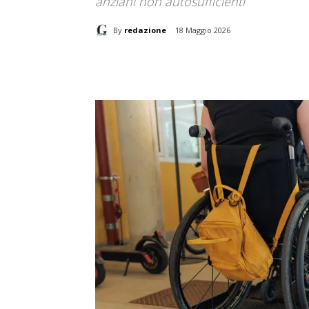
anziani non autosufficienti
By
redazione
18 Maggio 2026
Share