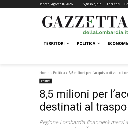
sabato, Agosto 8, 2026
Sign in / Join
Territori
Po
TERRITORI
POLITICA
ECONOMI
Home
Politica
8,5 milioni per l’acquisto di veicoli d
Politica
8,5 milioni per l’ac
destinati al traspo
Regione Lombardia finanzierà mezzi an