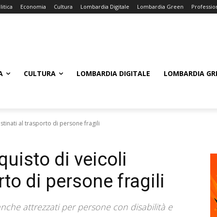
litica
Economia
Cultura
Lombardia Digitale
Lombardia Green
Professio
A
CULTURA
LOMBARDIA DIGITALE
LOMBARDIA GR
estinati al trasporto di persone fragili
quisto di veicoli
rto di persone fragili
che attrezzati per persone con disabilità e