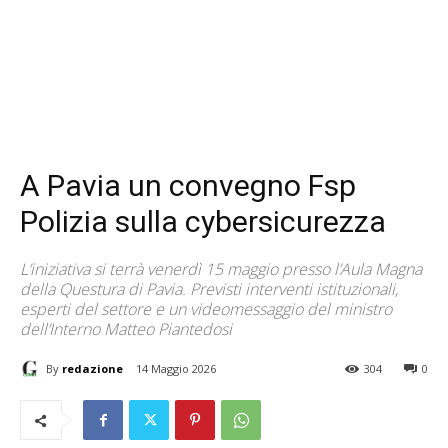
A Pavia un convegno Fsp
Polizia sulla cybersicurezza
L’iniziativa si terrà venerdì 15 maggio presso l’Aula Magna
della Questura di Pavia. Previsti interventi istituzionali,
esperti del settore e un videomessaggio del ministro
dell’Interno Matteo Piantedosi
By
redazione
14 Maggio 2026
304
0