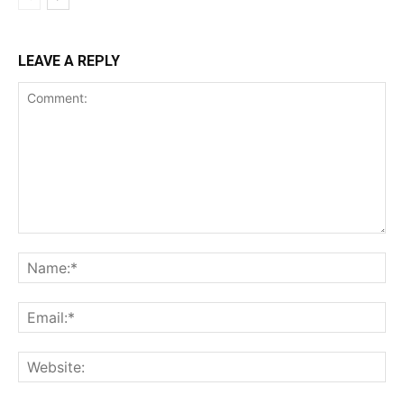
LEAVE A REPLY
Comment:
Na
Ema
Web