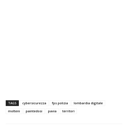
TAGS
cybersicurezza
fps polizia
lombardia digitale
molteni
paintedosi
pavia
territori