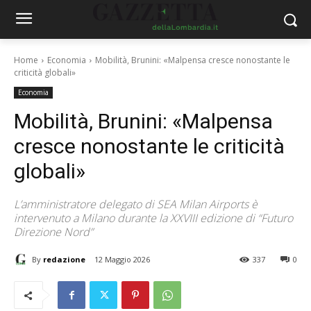
Home
Economia
Mobilità, Brunini: «Malpensa cresce nonostante le
criticità globali»
Economia
Mobilità, Brunini: «Malpensa
cresce nonostante le criticità
globali»
L’amministratore delegato di SEA Milan Airports è
intervenuto a Milano durante la XXVIII edizione di “Futuro
Direzione Nord”
By
redazione
12 Maggio 2026
337
0