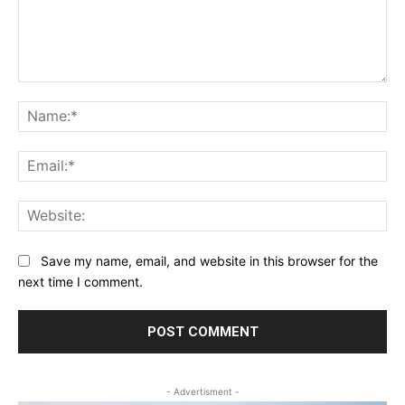
Comment:
Na
Ema
Web
Save my name, email, and website in this browser for the
next time I comment.
- Advertisment -