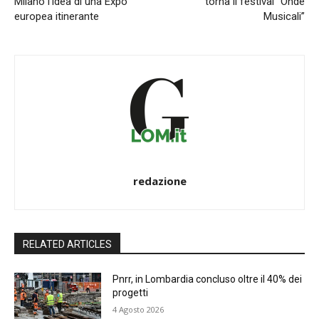
Milano l’idea di una Expo
torna il festival “Onde
europea itinerante
Musicali”
redazione
RELATED ARTICLES
Pnrr, in Lombardia concluso oltre il 40% dei
progetti
4 Agosto 2026