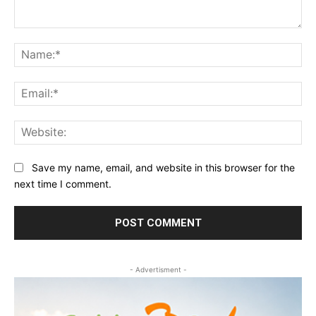
Comment:
Na
Ema
Web
Save my name, email, and website in this browser for the
next time I comment.
- Advertisment -