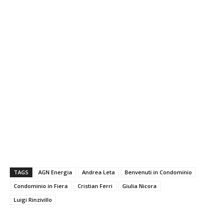
TAGS
AGN Energia
Andrea Leta
Benvenuti in Condominio
Condominio in Fiera
Cristian Ferri
Giulia Nicora
Luigi Rinzivillo