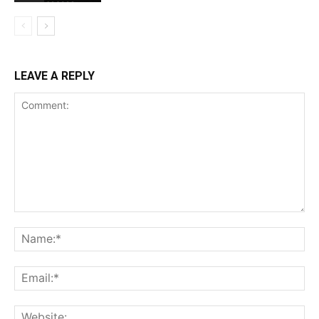
LEAVE A REPLY
Comment:
Na
Ema
Web