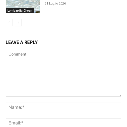
31 Luglio 2026
Lombardia Green
LEAVE A REPLY
Comment:
Na
Ema