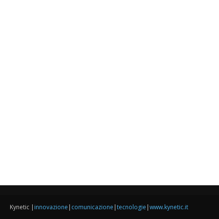
Kynetic |
innovazione
|
comunicazione
|
tecnologie
|
www.kynetic.it