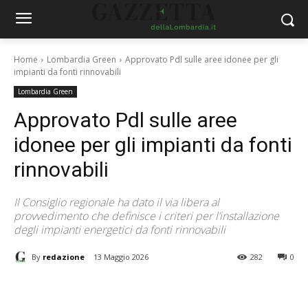
Home
Lombardia Green
Approvato Pdl sulle aree idonee per gli
impianti da fonti rinnovabili
Lombardia Green
Approvato Pdl sulle aree
idonee per gli impianti da fonti
rinnovabili
Il Consiglio regionale ha dato il via libera al
provvedimento che definisce i criteri per l’installazione
degli impianti energetici da fonti rinnovabili
By
redazione
13 Maggio 2026
282
0